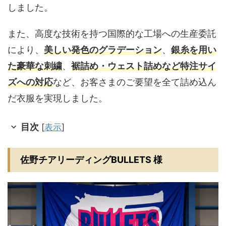
しました。
また、高度な技術を持つ国際的な工場への生産委託
により、
美しい発色のグラデーション
、
銀糸を用い
た豪華な刺繍
、
裾詰め・ウェスト詰めなど特注サイ
ズへの対応
など、お客さまのご要望を全て詰め込ん
だ衣服を実現しました。
目次
[
表示
]
佐野チアリーディングBULLETS 様