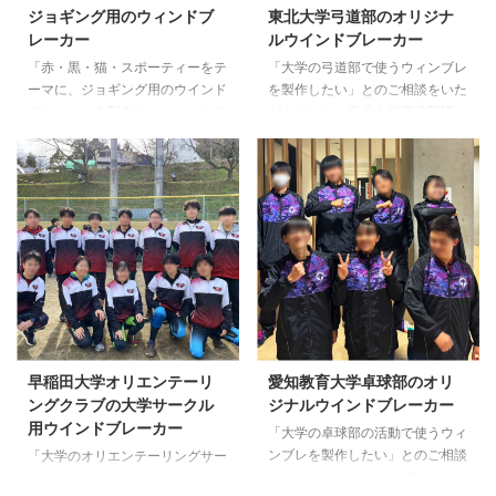
ジョギング用のウィンドブ
東北大学弓道部のオリジナ
レーカー
ルウインドブレーカー
「赤・黒・猫・スポーティーをテ
「大学の弓道部で使うウィンブレ
ーマに、ジョギング用のウインド
を製作したい」とのご相談をいた
ブレーカーを製作したい」とのご
だきました。東北大学弓道部様か
要望をいただきました。 打ち合
らは、手書きの参考画像と「指定
わせの結果、赤をベースにエンジ
したカラーで緑のラインを入れた
や黒でラインを入れ、各所に猫の
い」というご要望をいただきまし
ロゴを配置したデザインでのウィ
た。 手書きの内容を踏まえつ
ンブレ製作をご提案いたしまし
つ、バランス調整はもちろんアレ
た。 納品後には、嬉しいお喜び
ンジしたデザインをお客さまへ提
の声をいただきました。 【お客
出。とくに強いご要望のあった緑
様メッセージ】 デザインも色も
のカラーについてはPANTONEで
良く、プロのランナーになった気
の色合わせを実施。 さらに、弊
分。スポーティーなのによく見る
社デザイン画をベースに打ち合わ
と猫のイラストが入っていて猫愛
せを重ねながら、ラインの数を抑
もアピールできる素敵なウインド
え、左胸の大学ロゴと背面上部の
早稲田大学オリエンテーリ
愛知教育大学卓球部のオリ
ブレーカーです。かなり温かいの
部活名という、シンプルなデザイ
ングクラブの大学サークル
ジナルウインドブレーカー
で、ランニング用リュックに入れ
ンに仕上げました。 ウインド …
用ウインドブレーカー
「大学の卓球部の活動で使うウィ
て …
ンブレを製作したい」とのご相談
「大学のオリエンテーリングサー
をいただきました。 ご相談をい
クルで秋冬に使うウィンブレを製