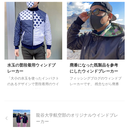
ただいた愛知教育大学卓球部様か
作したい」とのご相談をいただき
らは、手書きの参考画像と「紫の
ました。 オリエンテーリングと
グラデーションを使いたい」とい
は、山などの野外で地図とコンパ
うご要望をいただきました。 お
スで地形を把握し、設定された地
客さまのご要望を取り入れ手書き
点（コントロール）を通過してゴ
の内容も踏襲つつ、手書きイラス
ールに到着するまでの時間を競う
トに準じたデザインから迷彩とス
競技です。 早稲田大学オリエン
ポーティーなラインを取り入れた
テーリングクラブ様からサークル
デザインまで、当店でイメージを
用ウインドブレーカーご相談の
膨らませてデザイン案を提出。
際、「裏地が付いて暖かい」「機
お客さまは弊社でアレンジしたデ
能性」「ポケットがついている」
ザインを気に入っていただけたと
という条件やラフスケッチをいた
水玉の普段着用ウィンドブ
廃番になった既製品を参考
のことで、私たちの提出した案を
だき、それらのご要望に従ってウ
レーカー
にしたウィンドブレーカー
ベースにさらに内容をブラッシュ
インドブレーカーの型紙に最適な
「大小の水玉を使ったインパクト
フィッシングブログのウィンドブ
…
デザインの調整を行ったイメージ
のあるデザインで普段着用のウイ
レーカーです。 残念ながら廃番
画 …
ンドブレーカーを製作したい」と
となってしまった、有名メーカー
のご要望をいただきました。 打
製レインウェア。気に入っていた
ち合わせの結果、白と紺の水玉を
デザインを再現すべく、いただい
パッチワークのように組み合わせ
た写真をベースにデザインをおこ
たデザインでのウィンブレ製作を
しました。高度なプリント技術も
龍谷大学航空部のオリジナルウインドブレ
ご提案いたしました。 納品後に
相まって、鮮やかでキレのある迷
ーカー
お話を伺ったところ、以下のよう
彩柄を表現することに成功しまし