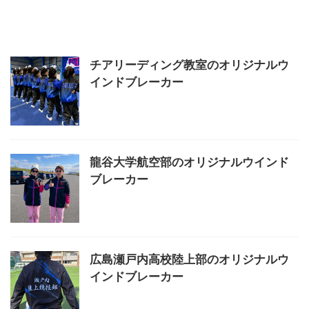
な感想をいただきました。 【お
た。 ボトムスの裾は「ドローコ
客様メッセージ】 水玉が大好き
ード加工」。急な天候悪化でも雨
なんだけど、水玉を前面に出した
風の進入をコントロールできるた
アウターが売ってないのでありが
め、ちょっとしたアウトドア・ア
たい。特に大小水玉を組み合わせ
クティビティでの使用も可能で
チアリーディング教室のオリジナルウ
たクレイジードットはほとんど売
す。思い入れのあるデザインの再
インドブレーカー
ってないので、自由なデザインで
現と実用性を兼ねたセットアップ
ウインドブレーカーを依頼できる
に仕上がりました。 キットグル
…
ー …
龍谷大学航空部のオリジナルウインド
ブレーカー
広島瀬戸内高校陸上部のオリジナルウ
インドブレーカー