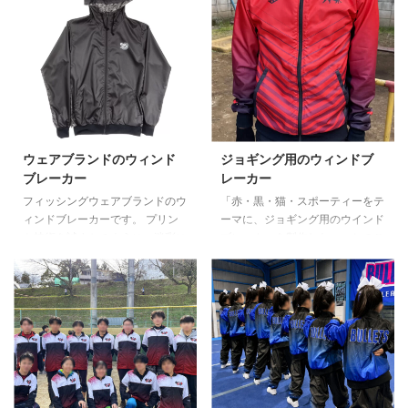
た小さなV字を散りばめた模様の
うご要望をいただきました。 お
ウィンブレデザインをご提案。
客さまのご要望を取り入れ手書き
また、ご相談者様が「犬好きなの
の内容も踏襲つつ、手書きイラス
で犬の要素を入れたい」「チーム
トに準じたデザインから迷彩とス
スローガンを入れたい」「袖に個
ポーティーなラインを取り入れた
人名を入れたい」など様々なご要
デザインまで、当店でイメージを
望がありましたが、全ての要素を
膨らませてデザイン案を提出。
取り入れたバランスよくまとめた
お客さまは弊社でアレンジしたデ
デザインを作成。 そして、パー
ザインを気に入っていただけたと
ウェアブランドのウィンド
ジョギング用のウィンドブ
ツの多いウインドブレーカーを、
のことで、私たちの提出した案を
ブレーカー
レーカー
高品質かつ美しいシルエットで仕
ベースにさらに内容をブラッシュ
フィッシングウェアブランドのウ
「赤・黒・猫・スポーティーをテ
…
…
ィンドブレーカーです。 プリン
ーマに、ジョギング用のウインド
ト技術を試すかのように、迷彩に
ブレーカーを製作したい」とのご
黒のグラデーションをプラスした
要望をいただきました。 打ち合
柄をご提案しました。実際に完成
わせの結果、赤をベースにエンジ
した製品では、複雑な模様を綺麗
や黒でラインを入れ、各所に猫の
に表現することができています。
ロゴを配置したデザインでのウィ
ご入稿いただいた各ロゴも、くっ
ンブレ製作をご提案いたしまし
きりと発色。 ボトムスの裾を
た。 納品後には、嬉しいお喜び
「ストレート加工」で仕上げた点
の声をいただきました。 【お客
も、ポイントのひとつです。タウ
様メッセージ】 デザインも色も
ンユースでもざっくりと着られる
良く、プロのランナーになった気