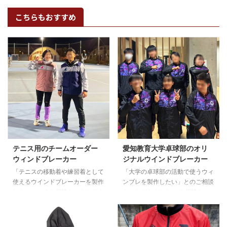
こちらもおすすめ
テニス用のチームオーダー
愛知教育大学卓球部のオリ
ウィンドブレーカー
ジナルウインドブレーカー
「テニスの移動着や練習着として
「大学の卓球部の活動で使うウィ
使えるウインドブレーカーを製作
ンブレを製作したい」とのご相談
したい」とのご相談をいただきま
をいただきました。 ご相談をい
した。 プロのコーチを呼んで練
ただいた愛知教育大学卓球部様か
習している競技志向のテニスチー
らは、手書きの参考画像と「紫の
ムとのことで、勝利をイメージし
グラデーションを使いたい」とい