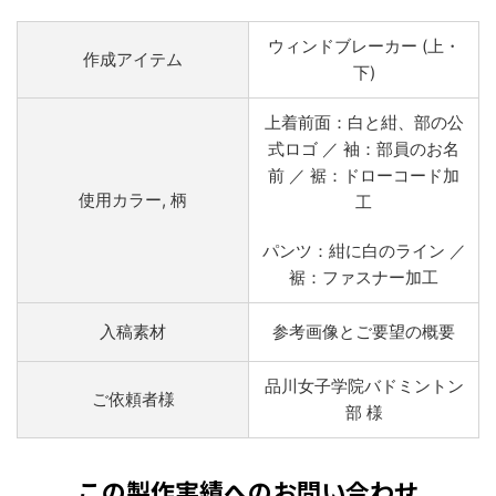
ウィンドブレーカー (上・
作成アイテム
下)
上着前面：白と紺、部の公
式ロゴ ／ 袖：部員のお名
前 ／ 裾：ドローコード加
使用カラー, 柄
工
パンツ：紺に白のライン ／
裾：ファスナー加工
入稿素材
参考画像とご要望の概要
品川女子学院バドミントン
ご依頼者様
部 様
この製作実績へのお問い合わせ