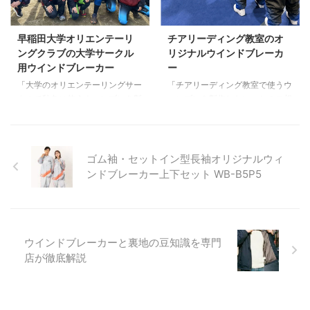
仕上がりで、クオリティの高いセ
分。スポーティーなのによく見る
ットアップに仕上がりました。
と猫のイラストが入っていて猫愛
トップスはオプションのフード加
もアピールできる素敵なウインド
早稲田大学オリエンテーリ
チアリーディング教室のオ
工。フードの内側に迷彩柄を入れ
ブレーカーです。かなり温かいの
ングクラブの大学サークル
リジナルウインドブレーカ
ることで、濃い色でも重く見え
で、ランニング用リュックに入れ
用ウインドブレーカー
ー
ず、 …
て …
「大学のオリエンテーリングサー
「チアリーディング教室で使うウ
クルで秋冬に使うウィンブレを製
ィンブレを製作したい」とのご相
作したい」とのご相談をいただき
談をいただきました。 ご依頼を
ました。 オリエンテーリングと
いただいた佐野チアリーディング
は、山などの野外で地図とコンパ
BULLETS様は、充実した教育・
スで地形を把握し、設定された地
トレーニニングを行い大会への参
ゴム袖・セットイン型長袖オリジナルウィ
点（コントロール）を通過してゴ
加も精力的に行っている教室で
ンドブレーカー上下セット WB-B5P5
ールに到着するまでの時間を競う
す。 ウインドブレーカー製作の
競技です。 早稲田大学オリエン
ご連絡をいただいた際、AI生成の
テーリングクラブ様からサークル
イメージ画像と公式のロゴイメー
用ウインドブレーカーご相談の
ジをベースにしたご相談でした。
際、「裏地が付いて暖かい」「機
AIは見栄えのよい画像を生成でき
ウインドブレーカーと裏地の豆知識を専門
能性」「ポケットがついている」
ますが、衣服として成立するか、
店が徹底解説
という条件やラフスケッチをいた
現実的に制作できるデザインなの
だき、それらのご要望に従ってウ
か、工場が実際に作業をできるか
インドブレーカーの型紙に最適な
どうか、などを考慮しながら生成
デザインの調整を行ったイメージ
することはできません。 …